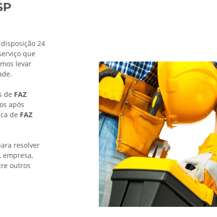
SP
 disposição 24
serviço que
mos levar
ade.
os de
FAZ
os após
nica de
FAZ
ara resolver
, empresa,
tre outros