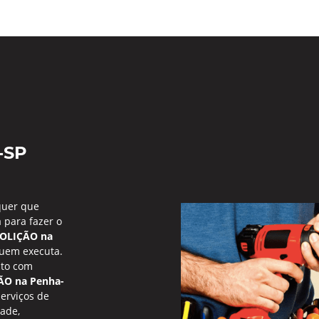
-SP
quer que
 para fazer o
OLIÇÃO na
quem executa.
ito com
O na Penha-
erviços de
ade,