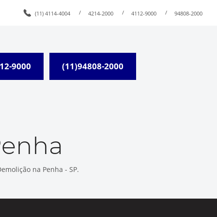
/
/
/
(11) 4114-4004
4214-2000
4112-9000
94808-2000
112-9000
(11)94808-2000
Penha
Demolição na Penha - SP.